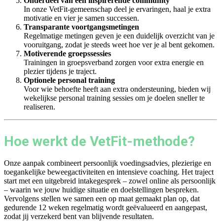
Onderdeel van een inspirerende community
In onze VetFit-gemeenschap deel je ervaringen, haal je extra
motivatie en vier je samen successen.
Transparante voortgangsmetingen
Regelmatige metingen geven je een duidelijk overzicht van je
vooruitgang, zodat je steeds weet hoe ver je al bent gekomen.
Motiverende groepssessies
Trainingen in groepsverband zorgen voor extra energie en
plezier tijdens je traject.
Optionele personal training
Voor wie behoefte heeft aan extra ondersteuning, bieden wij
wekelijkse personal training sessies om je doelen sneller te
realiseren.
Hoe werkt de VetFit-methode?
Onze aanpak combineert persoonlijk voedingsadvies, plezierige en
toegankelijke beweegactiviteiten en intensieve coaching. Het traject
start met een uitgebreid intakegesprek – zowel online als persoonlijk
– waarin we jouw huidige situatie en doelstellingen bespreken.
Vervolgens stellen we samen een op maat gemaakt plan op, dat
gedurende 12 weken regelmatig wordt geëvalueerd en aangepast,
zodat jij verzekerd bent van blijvende resultaten.