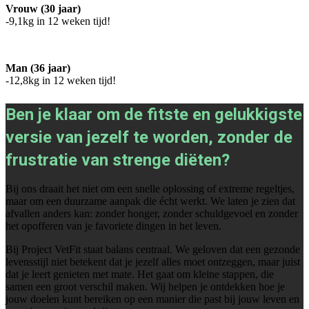
Vrouw (30 jaar)
-9,1kg in 12 weken tijd!
Man (36 jaar)
-12,8kg in 12 weken tijd!
Ben je klaar om de fitste en gelukkigste
versie van jezelf te worden, zonder de
frustratie van strenge diëten?
Bij ons draait het niet om een snelle oplossing of extreme regeltjes,
maar om een duurzame aanpak die écht werkt. We laten je zien dat
afvallen anders kan: zonder honger, zonder schuldgevoel en zonder
het opofferen van je favoriete dingen in het leven.
Bij Project VetFit staat balans centraal. We geloven dat een gezonde
levensstijl niet betekent dat je jezelf alles moet ontzeggen, maar juist
dat je leert genieten met mate. Het gaat om kleine stappen, die
samen een groot verschil maken. Wij helpen je ontdekken hoe je
jouw doelen kunt bereiken op een manier die past bij jouw leven en