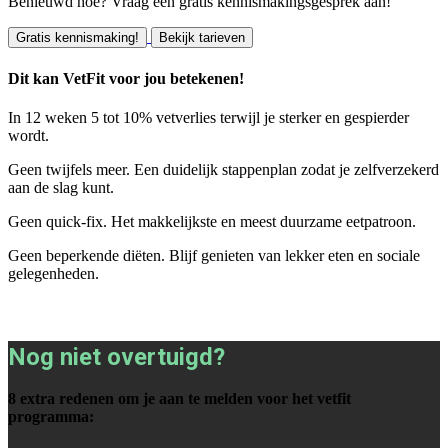
Benieuwd hoe? Vraag een gratis kennismakingsgesprek aan!
Gratis kennismaking!
Bekijk tarieven
Dit kan VetFit voor jou betekenen!
In 12 weken 5 tot 10% vetverlies terwijl je sterker en gespierder
wordt.
Geen twijfels meer. Een duidelijk stappenplan zodat je zelfverzekerd
aan de slag kunt.
Geen quick-fix. Het makkelijkste en meest duurzame eetpatroon.
Geen beperkende diëten. Blijf genieten van lekker eten en sociale
gelegenheden.
Nog niet overtuigd?
8 extra redenen om je aan te melden voor het vetfit
programma: