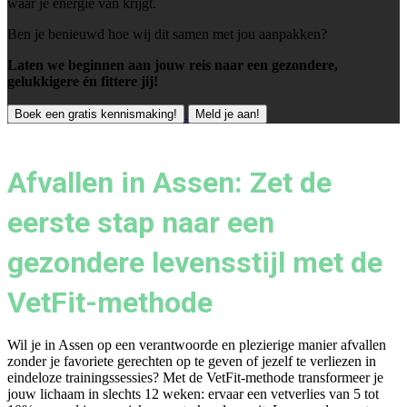
waar je energie van krijgt.
Ben je benieuwd hoe wij dit samen met jou aanpakken?
Laten we beginnen aan jouw reis naar een gezondere,
gelukkigere én fittere jij!
Boek een gratis kennismaking!
Meld je aan!
Afvallen in Assen: Zet de
eerste stap naar een
gezondere levensstijl met de
VetFit-methode
Wil je in Assen op een verantwoorde en plezierige manier afvallen
zonder je favoriete gerechten op te geven of jezelf te verliezen in
eindeloze trainingssessies? Met de VetFit-methode transformeer je
jouw lichaam in slechts 12 weken: ervaar een vetverlies van 5 tot