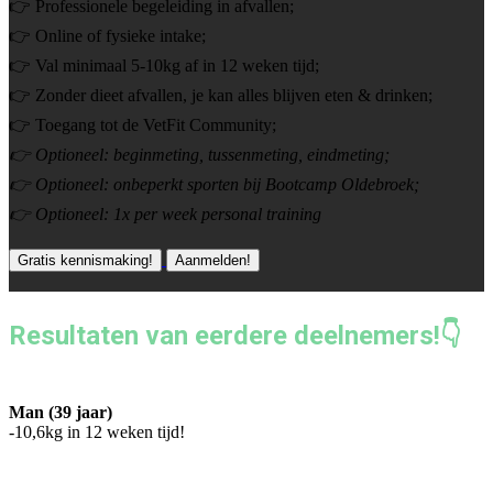
👉 Professionele begeleiding in afvallen;
👉 Online of fysieke intake;
👉 Val minimaal 5-10kg af in 12 weken tijd;
👉 Zonder dieet afvallen, je kan alles blijven eten & drinken;
👉 Toegang tot de VetFit Community;
👉 Optioneel: beginmeting, tussenmeting, eindmeting;
👉 Optioneel: onbeperkt sporten bij Bootcamp Oldebroek;
👉 Optioneel: 1x per week personal training
Gratis kennismaking!
Aanmelden!
Resultaten van eerdere deelnemers!👇
Man (39 jaar)
-10,6kg in 12 weken tijd!