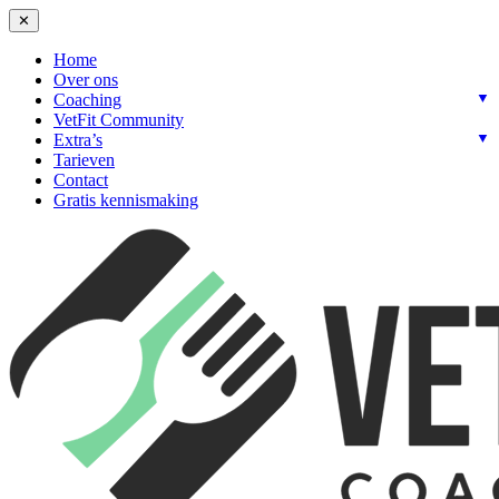
✕
Home
Over ons
Coaching
VetFit Community
Extra’s
Tarieven
Contact
Gratis kennismaking